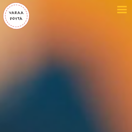
Varaa
pöytä