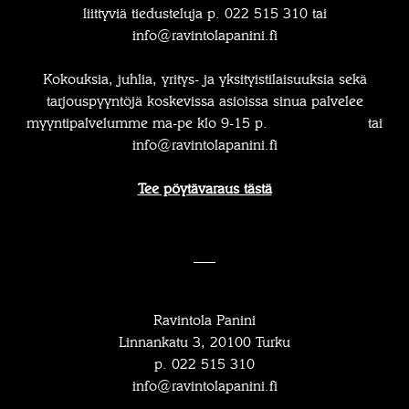
liittyviä tiedusteluja p. 022 515 310 tai
info@ravintolapanini.fi
Kokouksia, juhlia, yritys- ja yksityistilaisuuksia sekä
tarjouspyyntöjä koskevissa asioissa sinua palvelee
myyntipalvelumme ma-pe klo 9-15 p.
020 741 7333
tai
info@ravintolapanini.fi
Tee pöytävaraus tästä
___
Ravintola Panini
Linnankatu 3, 20100 Turku
p. 022 515 310
info@ravintolapanini.fi