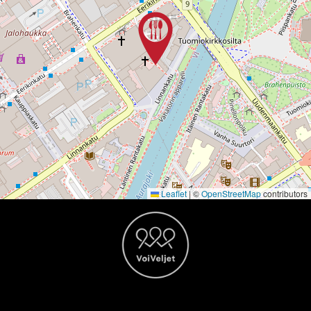
Leaflet
|
©
OpenStreetMap
contributors